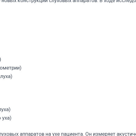
 новых конструкций слуховых аппаратов. В ходе исслед
)
ометрии)
луха)
луха)
 уха)
уховых аппаратов на ухе пациента. Он измеряет акусти